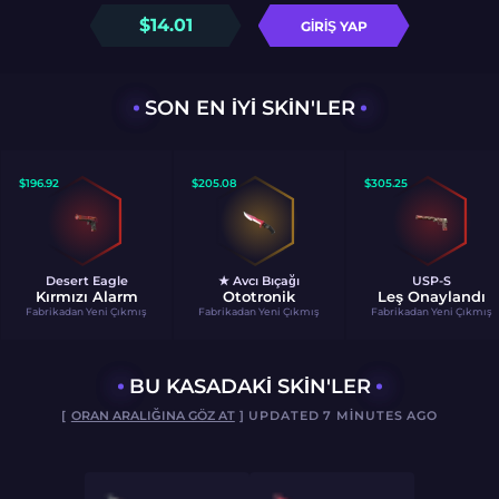
$
14.01
GIRIŞ YAP
SON EN IYI SKIN'LER
$
196.92
$
205.08
$
305.25
Desert Eagle
★ Avcı Bıçağı
USP-S
Kırmızı Alarm
Ototronik
Leş Onaylandı
Fabrikadan Yeni Çıkmış
Fabrikadan Yeni Çıkmış
Fabrikadan Yeni Çıkmış
BU KASADAKI SKIN'LER
[
ORAN ARALIĞINA GÖZ AT
] UPDATED 7 MINUTES AGO