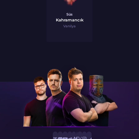
Süs
Kahramancık
Vanilya