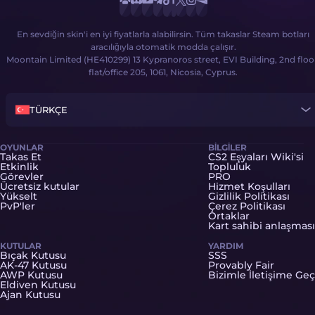
En sevdiğin skin'i en iyi fiyatlarla alabilirsin. Tüm takaslar Steam botları
aracılığıyla otomatik modda çalışır.
Moontain Limited (HE410299) 13 Kypranoros street, EVI Building, 2nd floo
flat/office 205, 1061, Nicosia, Cyprus.
TÜRKÇE
OYUNLAR
BILGILER
Takas Et
CS2 Eşyaları Wiki'si
Etkinlik
Topluluk
Görevler
PRO
Ücretsiz kutular
Hizmet Koşulları
Yükselt
Gizlilik Politikası
PvP'ler
Çerez Politikası
Ortaklar
Kart sahibi anlaşması
KUTULAR
YARDIM
Bıçak Kutusu
SSS
AK-47 Kutusu
Provably Fair
AWP Kutusu
Bizimle İletişime Geç
Eldiven Kutusu
Ajan Kutusu