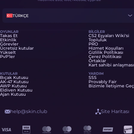
TÜRKÇE
OYUNLAR
BILGILER
Takas Et
CS2 Eşyaları Wiki'si
Etkinlik
Topluluk
Görevler
PRO
Ücretsiz kutular
Hizmet Koşulları
Yükselt
Gizlilik Politikası
PvP'ler
Çerez Politikası
Ortaklar
Kart sahibi anlaşması
KUTULAR
YARDIM
Bıçak Kutusu
SSS
AK-47 Kutusu
Provably Fair
AWP Kutusu
Bizimle İletişime Geç
Eldiven Kutusu
Ajan Kutusu
help@skin.club
Site Haritası