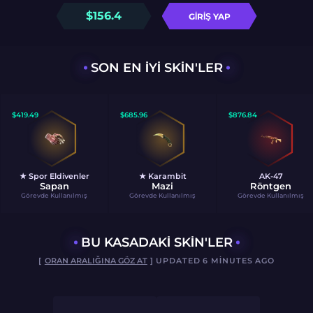
$
156.4
GIRIŞ YAP
SON EN IYI SKIN'LER
$
419.49
$
685.96
$
876.84
★ Spor Eldivenler
★ Karambit
AK-47
Sapan
Mazi
Röntgen
Görevde Kullanılmış
Görevde Kullanılmış
Görevde Kullanılmış
BU KASADAKI SKIN'LER
[
ORAN ARALIĞINA GÖZ AT
] UPDATED 6 MINUTES AGO