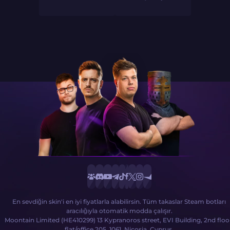
En sevdiğin skin'i en iyi fiyatlarla alabilirsin. Tüm takaslar Steam botları
aracılığıyla otomatik modda çalışır.
Moontain Limited (HE410299) 13 Kypranoros street, EVI Building, 2nd floo
flat/office 205, 1061, Nicosia, Cyprus.