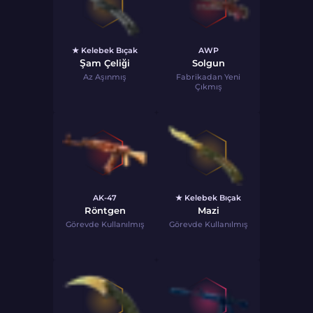
★ Kelebek Bıçak
AWP
Şam Çeliği
Solgun
Az Aşınmış
Fabrikadan Yeni
Çıkmış
AK-47
★ Kelebek Bıçak
Röntgen
Mazi
Görevde Kullanılmış
Görevde Kullanılmış