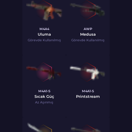
M4A4
AWP
Uluma
Medusa
Görevde Kullanılmış
Görevde Kullanılmış
M4A1-S
M4A1-S
Sıcak Güç
Printstream
Az Aşınmış