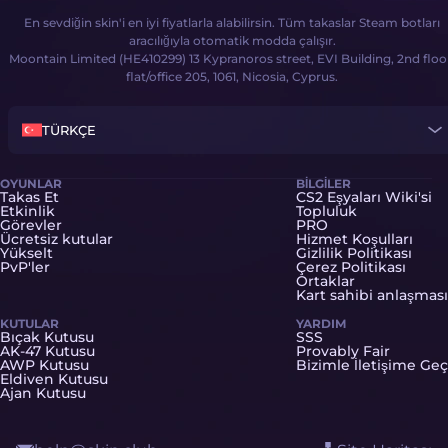
En sevdiğin skin'i en iyi fiyatlarla alabilirsin. Tüm takaslar Steam botları
aracılığıyla otomatik modda çalışır.
Moontain Limited (HE410299) 13 Kypranoros street, EVI Building, 2nd floo
flat/office 205, 1061, Nicosia, Cyprus.
TÜRKÇE
OYUNLAR
BILGILER
Takas Et
CS2 Eşyaları Wiki'si
Etkinlik
Topluluk
Görevler
PRO
Ücretsiz kutular
Hizmet Koşulları
Yükselt
Gizlilik Politikası
PvP'ler
Çerez Politikası
Ortaklar
Kart sahibi anlaşması
KUTULAR
YARDIM
Bıçak Kutusu
SSS
AK-47 Kutusu
Provably Fair
AWP Kutusu
Bizimle İletişime Geç
Eldiven Kutusu
Ajan Kutusu