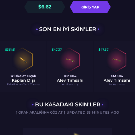
$
6.62
GIRIŞ YAP
SON EN IYI SKIN'LER
$
361.51
$
47.37
$
47.37
★ İskelet Bıçak
XM1014
XM1014
Kaplan Dişi
Alev Timsahı
Alev Timsahı
Fabrikadan Yeni Çıkmış
Az Aşınmış
Az Aşınmış
BU KASADAKI SKIN'LER
[
ORAN ARALIĞINA GÖZ AT
] UPDATED 33 MINUTES AGO