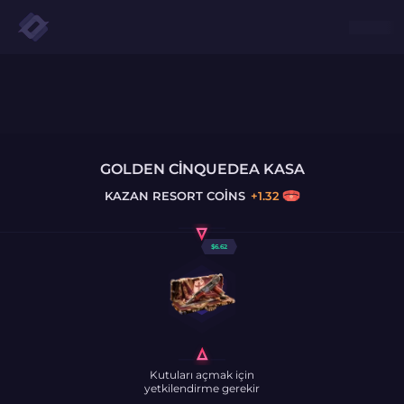
GOLDEN CINQUEDEA KASA
KAZAN
RESORT COINS
+
1.32
$
6.62
Kutuları açmak için
yetkilendirme gerekir