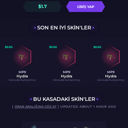
$
1.7
GIRIŞ YAP
SON EN IYI SKIN'LER
$
6.86
$
6.86
$
6.86
MP9
MP9
MP9
Hydra
Hydra
Hydra
Görevde Kullanılmış
Görevde Kullanılmış
Görevde Kullanılmış
BU KASADAKI SKIN'LER
[
ORAN ARALIĞINA GÖZ AT
] UPDATED ABOUT 1 HOUR AGO