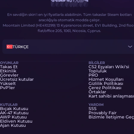
En sevdiğin skin'i en iyi fiyatlarla alabilirsin. Tüm takaslar Steam botları
aracılığıyla otomatik modda çalışır.
Moontain Limited (HE410299) 13 Kypranoros street, EVI Building, 2nd floo
flat/office 205, 1061, Nicosia, Cyprus.
TÜRKÇE
OYUNLAR
BILGILER
Takas Et
CS2 Eşyaları Wiki'si
Etkinlik
Topluluk
Görevler
PRO
Ücretsiz kutular
Hizmet Koşulları
Yükselt
Gizlilik Politikası
PvP'ler
Çerez Politikası
Ortaklar
Kart sahibi anlaşması
KUTULAR
YARDIM
Bıçak Kutusu
SSS
AK-47 Kutusu
Provably Fair
AWP Kutusu
Bizimle İletişime Geç
Eldiven Kutusu
Ajan Kutusu