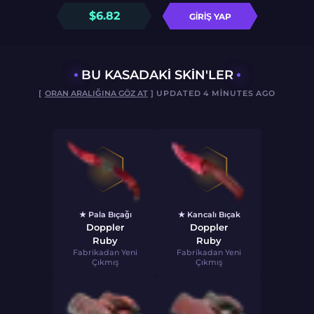
$
6.82
GIRIŞ YAP
BU KASADAKI SKIN'LER
[
ORAN ARALIĞINA GÖZ AT
] UPDATED 4 MINUTES AGO
★ Pala Bıçağı
★ Kancalı Bıçak
Doppler
Doppler
Ruby
Ruby
Fabrikadan Yeni
Fabrikadan Yeni
Çıkmış
Çıkmış