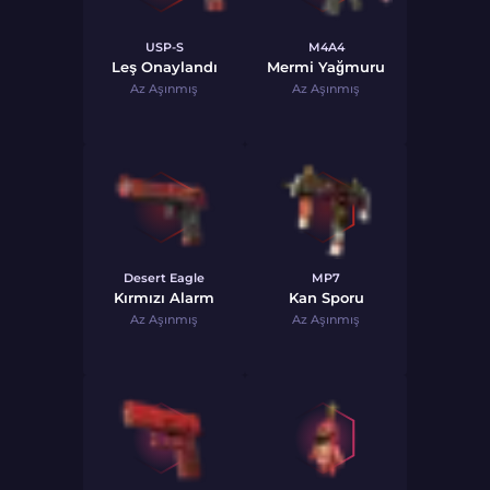
USP-S
M4A4
Leş Onaylandı
Mermi Yağmuru
Az Aşınmış
Az Aşınmış
Desert Eagle
MP7
Kırmızı Alarm
Kan Sporu
Az Aşınmış
Az Aşınmış