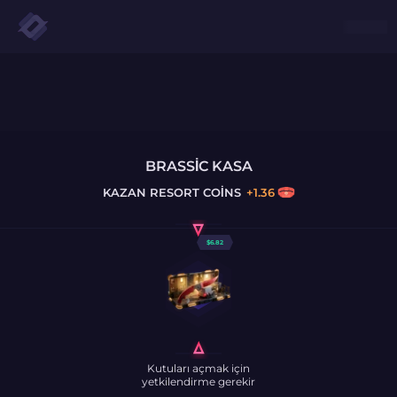
BRASSIC KASA
KAZAN
RESORT COINS
+
1.36
$
6.82
Kutuları açmak için
yetkilendirme gerekir