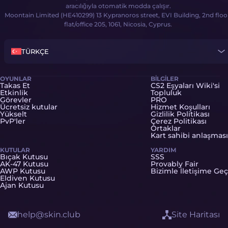
aracılığıyla otomatik modda çalışır.
Moontain Limited (HE410299) 13 Kypranoros street, EVI Building, 2nd floo
flat/office 205, 1061, Nicosia, Cyprus.
TÜRKÇE
OYUNLAR
BILGILER
Takas Et
CS2 Eşyaları Wiki'si
Etkinlik
Topluluk
Görevler
PRO
Ücretsiz kutular
Hizmet Koşulları
Yükselt
Gizlilik Politikası
PvP'ler
Çerez Politikası
Ortaklar
Kart sahibi anlaşması
KUTULAR
YARDIM
Bıçak Kutusu
SSS
AK-47 Kutusu
Provably Fair
AWP Kutusu
Bizimle İletişime Geç
Eldiven Kutusu
Ajan Kutusu
help@skin.club
Site Haritası