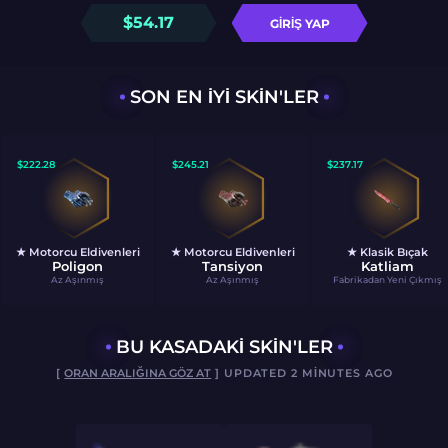
$
54.17
GIRIŞ YAP
SON EN IYI SKIN'LER
$
222.28
$
245.21
$
237.17
★ Motorcu Eldivenleri
★ Motorcu Eldivenleri
★ Klasik Bıçak
Poligon
Tansiyon
Katliam
Az Aşınmış
Az Aşınmış
Fabrikadan Yeni Çıkmış
BU KASADAKI SKIN'LER
[
ORAN ARALIĞINA GÖZ AT
] UPDATED 2 MINUTES AGO