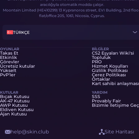
aracılığıyla otomatik modda çalışır.
Moontain Limited (HE410299) 13 Kypranoros street, EVI Building, 2nd floo
flat/office 205, 1061, Nicosia, Cyprus.
TÜRKÇE
OYUNLAR
BILGILER
Takas Et
CS2 Eşyaları Wiki'si
Etkinlik
Topluluk
Görevler
PRO
Ücretsiz kutular
Hizmet Koşulları
Yükselt
Gizlilik Politikası
PvP'ler
Çerez Politikası
Ortaklar
Kart sahibi anlaşması
KUTULAR
YARDIM
Bıçak Kutusu
SSS
AK-47 Kutusu
Provably Fair
AWP Kutusu
Bizimle İletişime Geç
Eldiven Kutusu
Ajan Kutusu
help@skin.club
Site Haritası