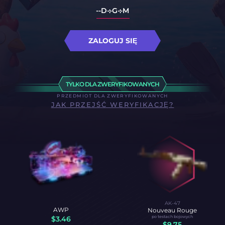
--D
--G
--M
ZALOGUJ SIĘ
TYLKO DLA ZWERYFIKOWANYCH
PRZEDMIOT DLA ZWERYFIKOWANYCH
JAK PRZEJŚĆ WERYFIKACJĘ?
AK-47
AWP
Nouveau Rouge
po testach bojowych
$
3.46
$
9.75