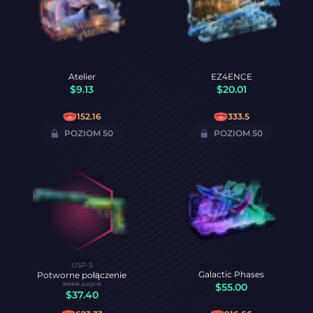
Atelier
EZ4ENCE
$
9.13
$
20.01
152.16
333.5
POZIOM 50
POZIOM 50
USP-S
Galactic Phases
Potworne połączenie
lekkie zużycie
$
55.00
$
37.40