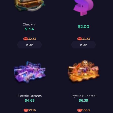
Check-in
$
2.00
$
1.94
32.33
33.33
KUP
KUP
Electric Dreams
Mystic Hundred
$
4.63
$
6.39
77.16
106.5