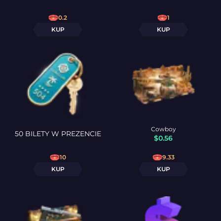
0.2
1
KUP
KUP
Cowboy
50 BILETY W PREZENCIE
$
0.56
10
9.33
KUP
KUP