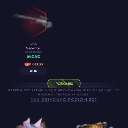
AWP
Neo-noir
prosto z fabryki
$
60.80
1 013.33
KUP
POZIOM 50
PRZEDMIOTY PREMIUM SĄ ODBLOKOWYWANE PO OSIĄGNIĘCIU 50
POZIOMU PROFILU SKIN.CLUB.
JAK OSIĄGNĄĆ POZIOM 50?