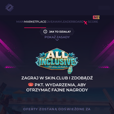
NEW
MAIN
MARKETPLACE
GIVEAWAY
LEADERBOARD
SCORE
JAK TO DZIAŁA?
POKAŻ ZASADY
ZAGRAJ W
SKIN.CLUB
I ZDOBĄDŹ
PKT. WYDARZENIA, ABY
OTRZYMAĆ FAJNE NAGRODY
OFERTY ZOSTANĄ ODŚWIEŻONE ZA