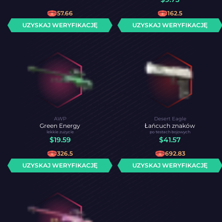
57.66
162.5
UZYSKAJ WERYFIKACJĘ
UZYSKAJ WERYFIKACJĘ
AWP
Desert Eagle
Green Energy
Łańcuch znaków
lekkie zużycie
po testach bojowych
$
19.59
$
41.57
326.5
692.83
UZYSKAJ WERYFIKACJĘ
UZYSKAJ WERYFIKACJĘ