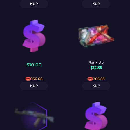
KUP
KUP
Rank Up
$
10.00
$
12.35
166.66
205.83
KUP
KUP