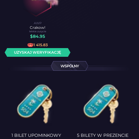
AWP
Crakow!
lekkie zużycie
$
84.95
1 415.83
UZYSKAJ WERYFIKACJĘ
WSPÓLNY
1 BILET UPOMINKOWY
5 BILETY W PREZENCIE