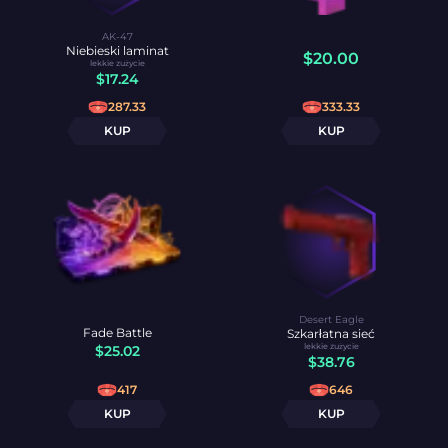
AK-47
Niebieski laminat
$
20.00
lekkie zużycie
$
17.24
287.33
333.33
KUP
KUP
Desert Eagle
Fade Battle
Szkarłatna sieć
lekkie zużycie
$
25.02
$
38.76
417
646
KUP
KUP