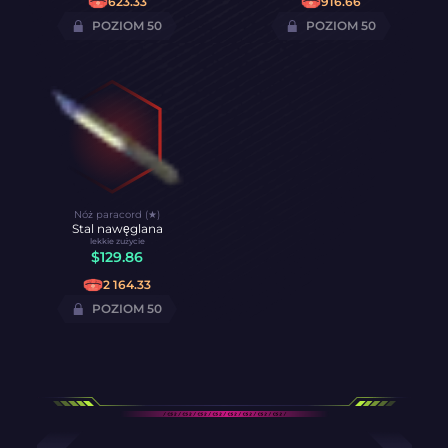
623.33
916.66
POZIOM 50
POZIOM 50
Nóż paracord (★)
Stal nawęglana
lekkie zużycie
$
129.86
2 164.33
POZIOM 50