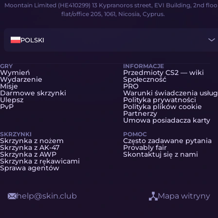
Moontain Limited (HE410299) 13 Kypranoros street, EVI Building, 2nd floo
flat/office 205, 1061, Nicosia, Cyprus.
POLSKI
GRY
INFORMACJE
Wymień
Przedmioty CS2 — wiki
Wydarzenie
Społeczność
Misje
PRO
Darmowe skrzynki
Warunki świadczenia usług
Ulepsz
Polityka prywatności
PvP
Polityka plików cookie
Partnerzy
Umowa posiadacza karty
SKRZYNKI
POMOC
Skrzynka z nożem
Często zadawane pytania
Skrzynka z AK-47
Provably fair
Skrzynka z AWP
Skontaktuj się z nami
Skrzynka z rękawicami
Sprawa agentów
help@skin.club
Mapa witryny