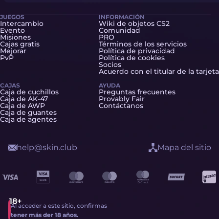
JUEGOS
INFORMACIÓN
Intercambio
Wiki de objetos CS2
Evento
Comunidad
Misiones
PRO
Cajas gratis
Términos de los servicios
Mejorar
Política de privacidad
PvP
Política de cookies
Socios
Acuerdo con el titular de la tarjeta
CAJAS
AYUDA
Caja de cuchillos
Preguntas frecuentes
Caja de AK-47
Provably Fair
Caja de AWP
Contáctanos
Caja de guantes
Caja de agentes
help@skin.club
Mapa del sitio
Al acceder a este sitio, confirmas
tener más der 18 años.