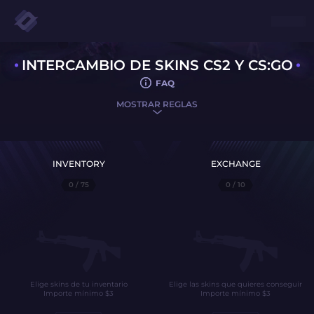
INTERCAMBIO DE SKINS CS2 Y CS:GO
FAQ
MOSTRAR REGLAS
INVENTORY
EXCHANGE
0
/ 75
0
/ 10
Elige skins de tu inventario
Elige las skins que quieres conseguir
Importe mínimo
$
3
Importe mínimo
$
3